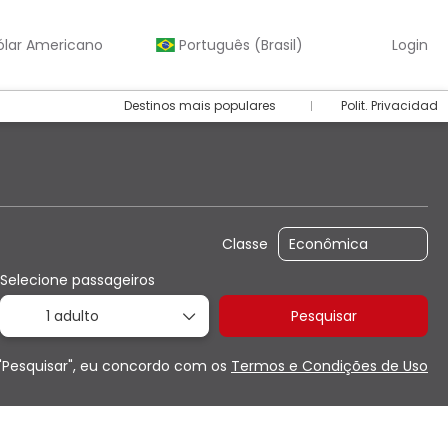
ólar Americano
Português (Brasil)
Login
Destinos mais populares
Polit. Privacidad
r um carro
Transfer
Pacotes & Circuitos
Classe
Selecione passageiros
1 adulto
Pesquisar
"Pesquisar", eu concordo com os
Termos e Condições de Uso