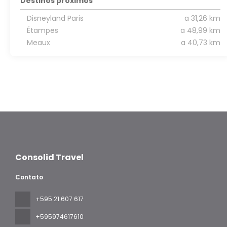
Destinos próximos
Disneyland Paris
a 31,26 km
Étampes
a 48,99 km
Meaux
a 40,73 km
Consolid Travel
Contato
+595 21 607 617
‪+595974617610‬