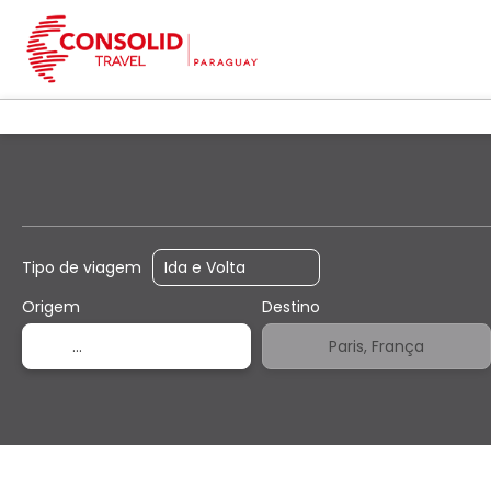
+
Voos
Hospedag
Voo + Hotel
Tipo de viagem
Origem
Destino