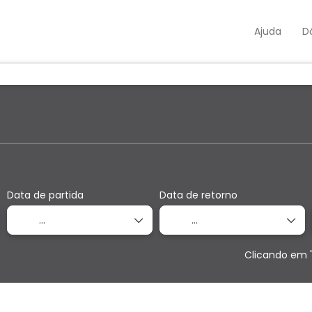
Ajuda
D
ens
Multidestino
Serviços
Aluga
Data de partida
Data de retorno
Clicando em 