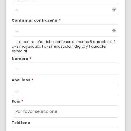
Confirmar contraseña
*
La contraseña debe contener: al menos 8 caracteres, 1
a-Z mayúscula, 1 a-z minúscula, 1 dígito y 1 carácter
especial
Nombre
*
Apellidos
*
País
*
Teléfono