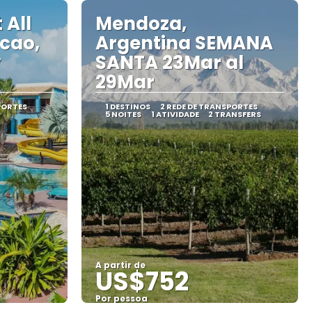
Saiba mais
 All
Mendoza,
acao,
Argentina SEMANA
y
SANTA 23Mar al
29Mar
PORTES
1 DESTINOS
2 REDE DE TRANSPORTES
5 NOITES
1 ATIVIDADE
2 TRANSFERS
A partir de
US$752
Por pessoa