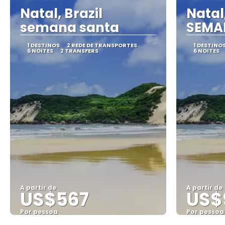
Natal, Brazil
Natal,
semana santa
SEMA
1 DESTINOS
2 REDE DE TRANSPORTES
1 DESTINO
6 NOITES
2 TRANSFERS
6 NOITES
A partir de
A partir de
US$567
US$
Por pessoa
Por pessoa