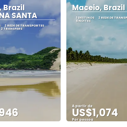
 Brazil
Maceio, Brazil
NA SANTA
1 DESTINOS
2 REDE DE TRANS
6 NOITES
S
2 REDE DE TRANSPORTES
2 TRANSFERS
A partir de
946
US$1,074
Por pessoa