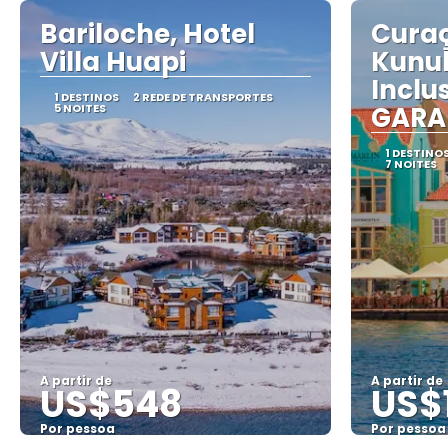
Saiba mais
Bariloche, Hotel
Cura
Villa Huapi
Kunuk
Inclu
1 DESTINOS
2 REDE DE TRANSPORTES
5 NOITES
GARA
1 DESTINO
7 NOITES
A partir de
A partir de
US$548
US$
Por pessoa
Por pessoa