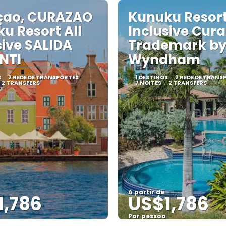
Saiba mais
Saiba mais
çao, CURAZAO
Kunuku Resort
u Resort All
Inclusive Cur
sive SALIDA
Trademark b
NTI
Wyndham
S
2 REDE DE TRANSPORTES
1 DESTINOS
2 REDE DE TRANS
2 TRANSFERS
7 NOITES
2 TRANSFERS
A partir de
1,786
US$1,786
Por pessoa