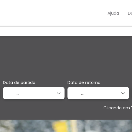
Ajuda
D
ens
Multidestino
Serviços
Aluga
Data de partida
Data de retorno
Clicando em 