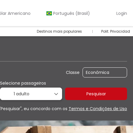
ólar Americano
Português (Brasil)
Login
Destinos mais populares
Polit. Privacidad
r um carro
Transfer
Pacotes & Circuitos
Classe
Selecione passageiros
1 adulto
Pesquisar
"Pesquisar", eu concordo com os
Termos e Condições de Uso