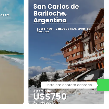
San Carlos de
Bariloche,
PORTES
Argentina
1 DESTINOS
2 REDE DE TRANSPORTES
5 NOITES
Entre em contato conosco
A partir de
US$750
Por pessoa