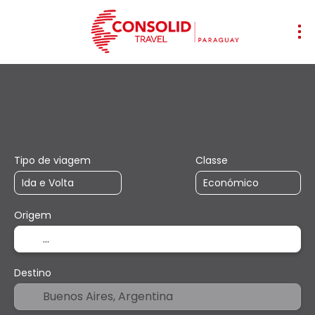
+
Transporte
Acomodação
Multide
Voo + Hotel
Tipo de viagem
Classe
Origem
Destino