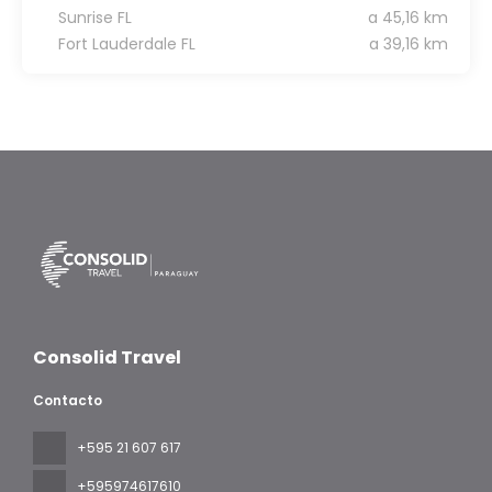
Sunrise FL
a 45,16 km
Fort Lauderdale FL
a 39,16 km
Consolid Travel
Contacto
+595 21 607 617
‪+595974617610‬