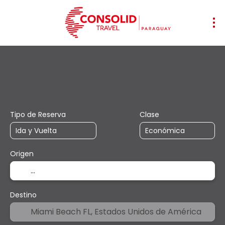
+
Vuelos & Trenes
Alojamiento
Mu
Vuelo + Hotel
Tipo de Reserva
Clase
Origen
Destino